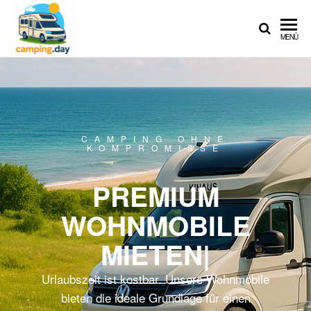
CAMPING.DAY
MENÜ
CAMPING OHNE
KOMPROMISSE
PREMIUM
WOHNMOBILE
MIETEN
|
Urlaubszeit ist kostbar. Unsere Wohnmobile
bieten die ideale Grundlage für einen