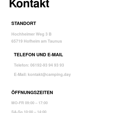
Kontakt
STANDORT
Hochheimer Weg 3 B
65719 Hofheim am Taunus
TELEFON UND E-MAIL
Telefon: 06192-93 94 93 93
E-Mail: kontakt@camping.day
ÖFFNUNGSZEITEN
MO-FR 09:00 – 17:00
SA-So 10:00 – 14:00