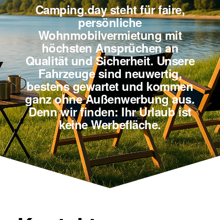
Camping.day steht für faire,
persönliche
Wohnmobilvermietung mit
höchsten Ansprüchen an
Qualität und Sicherheit. Unsere
Fahrzeuge sind neuwertig,
bestens gewartet und kommen
ganz ohne Außenwerbung aus.
Denn wir finden: Ihr Urlaub ist
keine Werbefläche.